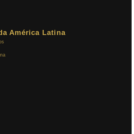
da América Latina
os
ina