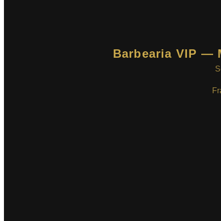
Barbearia VIP — 
S
Fr