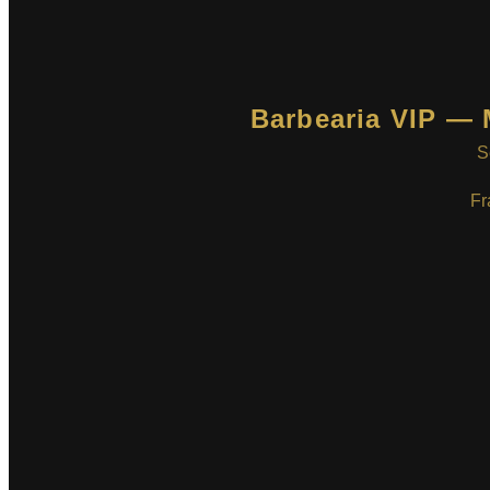
Barbearia VIP — 
S
Fr