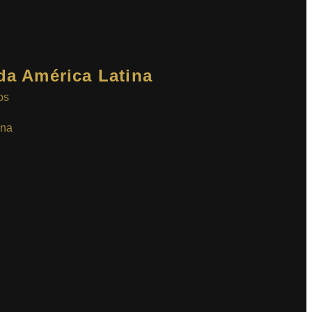
da América Latina
os
ina